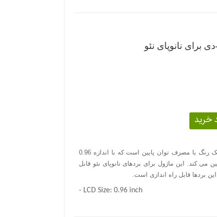
دی برای نانوپای نئو
نانوهت OLED ماژول نمایشگر OLED تک رنگ با مصرف توان پایین است که با اندازه 0.96
64 پیکسلی را تامین می کند. این ماژول برای بردهای نانوپای نئو قابل
- LCD Size: 0.96 inch