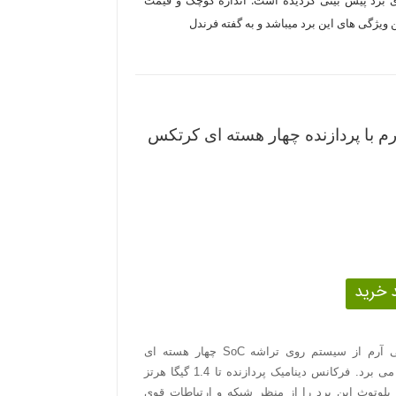
 ویژگی های این برد میباشد و به گفته فرندل
ی T2 فرندلی آرم با پردازنده چهار هسته ای کرتکس
برد NanoPC-T2 ساخت شرکت فرندلی آرم از سیستم روی تراشه SoC چهار هسته ای
سامسونگ با معماری کرتکس A9 بهره می برد. فرکانس دینامیک پردازنده تا 1.4 گیگا هرتز
 بلوتوث این برد را از منظر شبکه و ارتباطات قوی