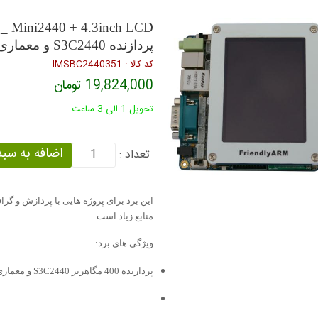
پردازنده S3C2440 و معماری آرم 926 تی
كد كالا : IMSBC2440351
19,824,000 تومان
تحویل 1 الی 3 ساعت
تعداد :
این برد برای پروژه هایی با پردازش و گ
منابع زیاد است.
ویژگی های برد:
پردازنده 400 مگاهرتز S3C2440 و معماری آرم 926 تی