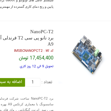
پایین و رنج دمای کاری گسترده از مهمترین
NanoPC-T2
برد نانو پی س
A9
كد كالا : IMSBCNANOPCT2
17,454,400 تومان
تحویل 9 الی 12 روز کاری
تعداد :
می رسد. اترنت گیگابایتی ، وای فای و