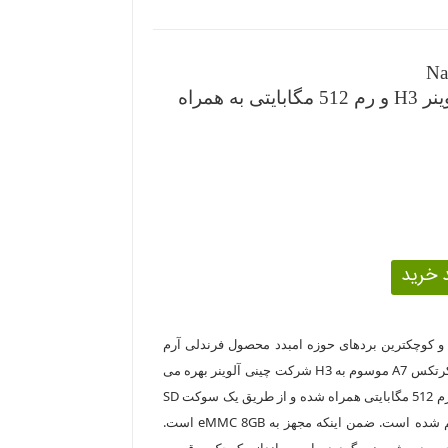
Na
نانوپای نئو کور با پردازنده آلوینر H3 و رم 512 مگابایتی به همراه
ین و کوچکترین بردهای حوزه امبدد محصول فرندلی آرم
است که از تراشه 4 هسته ای با معماری کرتکس A7 موسوم به H3 شرکت چینی آلوینر بهره می
برد. در این نسخه از برد ، پردازنده با یک رم 512 مگابایتی همراه شده و از طریق یک سوکت SD
امکان نصب و کار با سیستم عامل فراهم شده است. ضمن اینکه مجهز به eMMC 8GB است.
عامل های اوبونتو و uBoot برای برد پیش بینی گردیده است. اندازه کوچک و قیمت