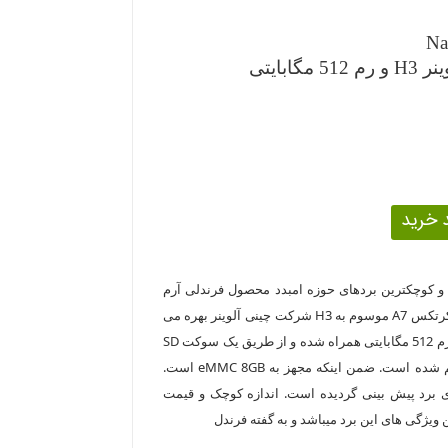
Na
ابایتی
ین و کوچکترین بردهای حوزه امبدد محصول فرندلی آرم
است که از تراشه 4 هسته ای با معماری کرتکس A7 موسوم به H3 شرکت چینی آلوینر بهره می
برد. در این نسخه از برد ، پردازنده با یک رم 512 مگابایتی همراه شده و از طریق یک سوکت SD
امکان نصب و کار با سیستم عامل فراهم شده است. ضمن اینکه مجهز به eMMC 8GB است.
عامل های اوبونتو و uBoot برای برد پیش بینی گردیده است. اندازه کوچک و قیمت
 ویژگی های این برد میباشد و به گفته فرندل