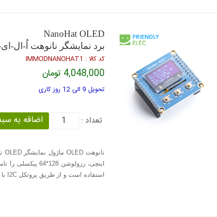
NanoHat OLED
برد نمایشگر نانوهت اُ-ال-ای-
كد كالا : IMMODNANOHAT1
4,048,000 تومان
تحویل 9 الی 12 روز کاری
تعداد :
اینچی، رزولوشن 128*
استفاده است و از طریق پروتکل I2C با این بردها قابل راه اندازی است.