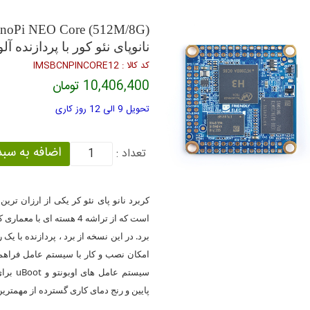
noPi NEO Core (512M/8G)
نانوپای نئو کور با پردازنده آلوینر H3 و رم 512 مگ
كد كالا : IMSBCNPINCORE12
10,406,400 تومان
تحویل 9 الی 12 روز کاری
تعداد :
کربرد نانو پای نئو کر یکی از ارزان تر
سیستم 
پایین و رنج دمای کاری گسترده از مهمترین