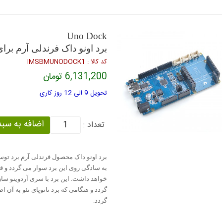
Uno Dock
برد اونو داک فرندلی آرم برای 
كد كالا : IMSBMUNODOCK1
6,131,200 تومان
تحویل 9 الی 12 روز کاری
تعداد :
برد اونو داک محصول فرندلی آرم برد توسع
خواهد داشت. این برد با سری آردوینو سا
گردد و هنگامی که برد نانوپای نئو به آن 
گردد.