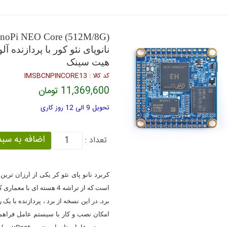
noPi NEO Core (512M/8G)
هیت سینک
كد كالا : IMSBCNPINCORE13
11,369,600 تومان
تحویل 9 الی 12 روز کاری
تعداد :
کربرد نانو پای نئو کر یکی از ارزان تر
سیستم 