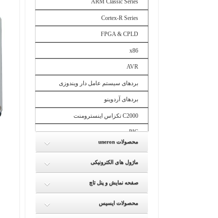
ARM Classic Series
Cortex-R Series
FPGA & CPLD
x86
AVR
بردهای سیستم عامل دار ویندوزی
بردهای آردوینو
C2000 تکزاس اینسترومنت
PIC
uneron محصولات
بردهای رسپبری پای
ماژول های الکترونیکی
بردهای بیگل بن
بردهای فرندلی آرم
صفحه نمایش و پنل تاچ
بردهای بناناپای
محصولات ایسیس
بردهای تکزاس اینسترومنت